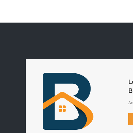
L
B
Am