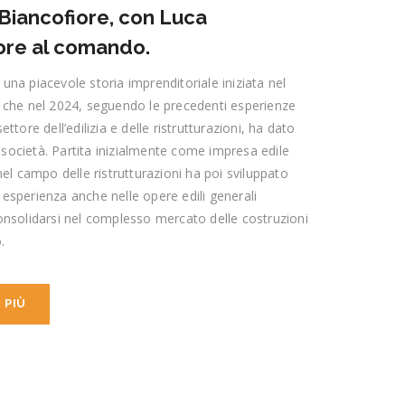
 Biancofiore, con Luca
ore al comando.
di una piacevole storia imprenditoriale iniziata nel
 che nel 2024, seguendo le precedenti esperienze
ttore dell’edilizia e delle ristrutturazioni, ha dato
le società. Partita inizialmente come impresa edile
nel campo delle ristrutturazioni ha poi sviluppato
esperienza anche nelle opere edili generali
onsolidarsi nel complesso mercato delle costruzioni
.
 PIÙ