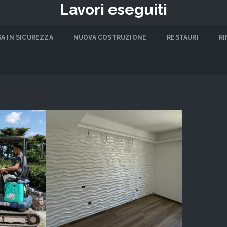
Lavori eseguiti
A IN SICUREZZA
NUOVA COSTRUZIONE
RESTAURI
RI
 e
Ristrutturazione #1
 #1
MOSTRA DI PIÙ
Ù