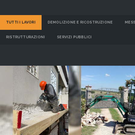
TUTTI I LAVORI
DEMOLIZIONE E RICOSTRUZIONE
MESS
RISTRUTTURAZIONI
SERVIZI PUBBLICI
Demolizione
Nuova Costruzione #1
Ricostruzione
MOSTRA DI PIÙ
MOSTRA DI PI