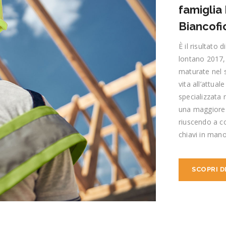
famiglia
Biancofi
È il risultato 
lontano 2017,
maturate nel se
vita all’attua
specializzata 
una maggiore 
riuscendo a c
chiavi in mano
SCOPRI DI