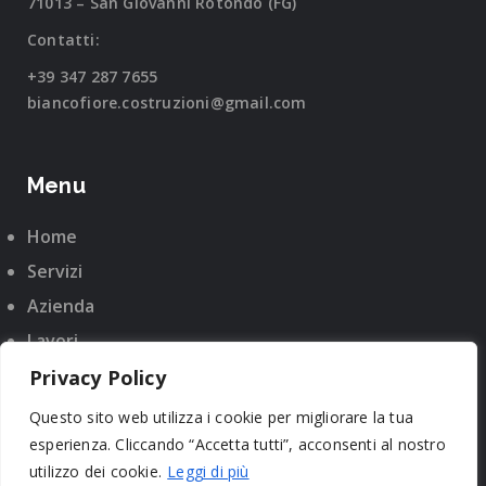
71013 – San Giovanni Rotondo (FG)
Contatti:
+39 347 287 7655
biancofiore.costruzioni@gmail.com
Menu
Home
Servizi
Azienda
Lavori
Certificazioni
Privacy Policy
Contatti
Questo sito web utilizza i cookie per migliorare la tua
esperienza. Cliccando “Accetta tutti”, acconsenti al nostro
utilizzo dei cookie.
Leggi di più