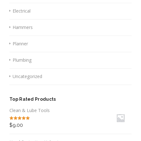
Electrical
Hammers
Planner
Plumbing
Uncategorized
Top Rated Products
Clean & Lube Tools
Valutato
5.00
$
9.00
su 5