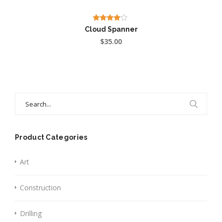
Valutato
Cloud Spanner
3.75
$
35.00
su 5
Search
for:
Product Categories
Art
Construction
Drilling