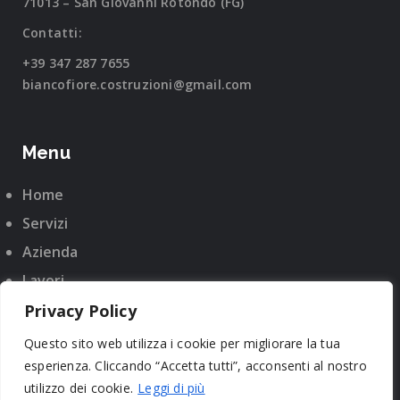
71013 – San Giovanni Rotondo (FG)
Contatti:
+39 347 287 7655
biancofiore.costruzioni@gmail.com
Menu
Home
Servizi
Azienda
Lavori
Certificazioni
Privacy Policy
Contatti
Questo sito web utilizza i cookie per migliorare la tua
esperienza. Cliccando “Accetta tutti”, acconsenti al nostro
utilizzo dei cookie.
Leggi di più