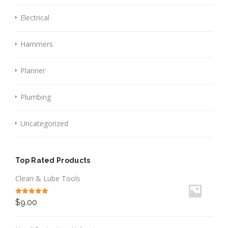
Electrical
Hammers
Planner
Plumbing
Uncategorized
Top Rated Products
Clean & Lube Tools
Valutato
5.00
$
9.00
su 5